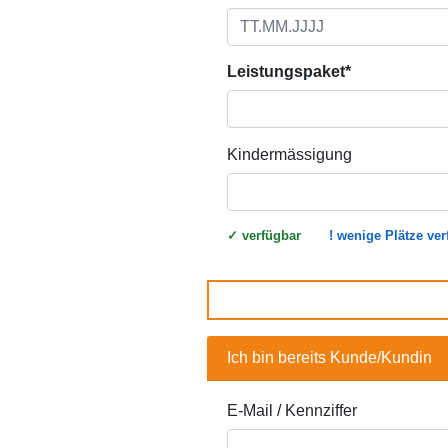
Leistungspaket*
Kindermässigung
WEBBUCHUNG.VIEW.KONTINGENT
✓
verfügbar
!
wenige Plätze ver
Ich bin bereits Kunde/Kundin
E-Mail / Kennziffer