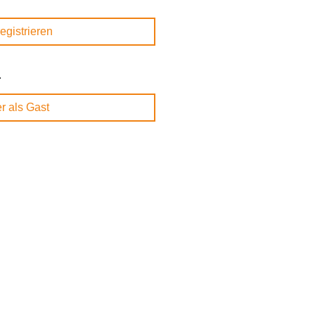
registrieren
.
r als Gast