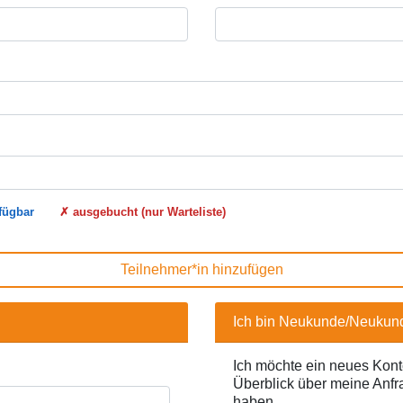
E.LEGENDE.TITLE
fügbar
✗
ausgebucht (nur Warteliste)
Teilnehmer*in hinzufügen
Ich bin Neukunde/Neukun
Ich möchte ein neues Konto
Überblick über meine Anf
haben.