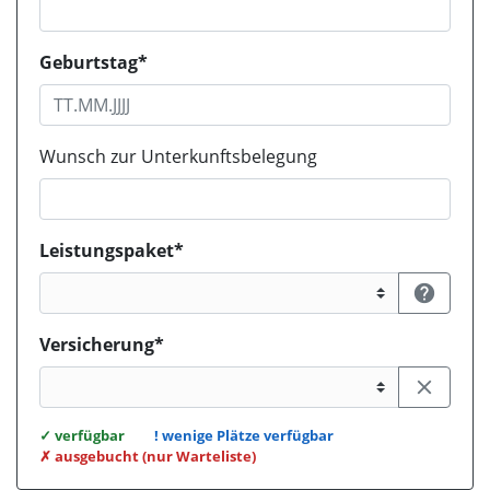
Geburtstag*
Wunsch zur Unterkunftsbelegung
Leistungspaket*

Versicherung*

WEBBUCHUNG.VIEW.KONTINGENTE.LEGENDE.TITLE
✓
verfügbar
!
wenige Plätze verfügbar
✗
ausgebucht (nur Warteliste)