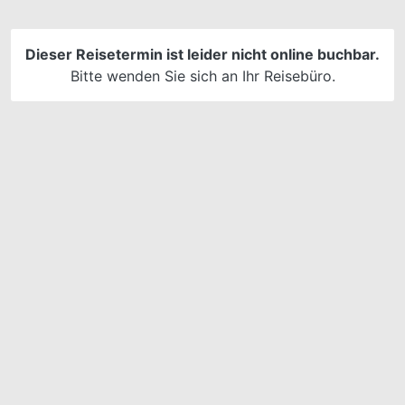
später einen Überblick 
Buchungen zu haben.
Dieser Reisetermin ist leider nicht online buchbar.
Bitte wenden Sie sich an Ihr Reisebüro.
Passwort vergessen?
Jetzt 
Ich verzichte auf ein Ku
den
Weite