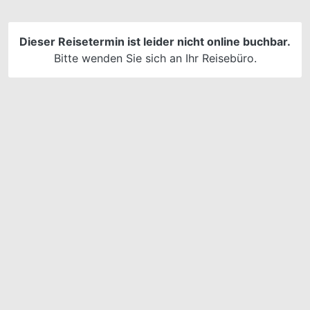
später einen Überblick 
Buchungen zu haben.
Dieser Reisetermin ist leider nicht online buchbar.
Bitte wenden Sie sich an Ihr Reisebüro.
Passwort vergessen?
Jetzt 
Ich verzichte auf ein Ku
den
Weite