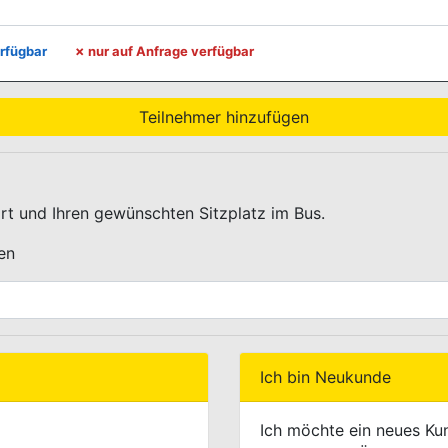
E.LEGENDE.TITLE
rfügbar
✗
nur auf Anfrage verfügbar
Teilnehmer hinzufügen
ort und Ihren gewünschten Sitzplatz im Bus.
en
SELECT.LABEL
Ich bin Neukunde
Ich möchte ein neues Ku