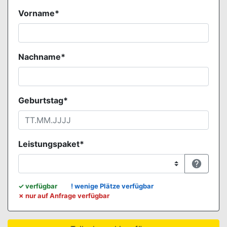
Vorname*
Nachname*
Geburtstag*
Leistungspaket*

WEBBUCHUNG.VIEW.KONTINGENTE.LEGENDE.TITLE
✓
verfügbar
!
wenige Plätze verfügbar
✗
nur auf Anfrage verfügbar