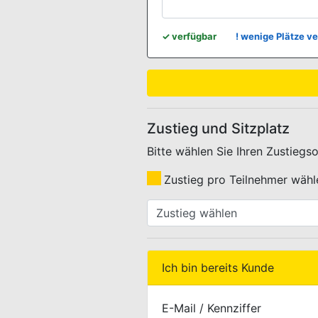
WEBBUCHUNG.VIEW.KONTINGENT
✓
verfügbar
!
wenige Plätze ve
Zustieg und Sitzplatz
Bitte wählen Sie Ihren Zustiegs
Zustieg pro Teilnehmer wähl
WEBBUCHUNG.VIEW.ZUSTIEG.
Ich bin bereits Kunde
E-Mail / Kennziffer