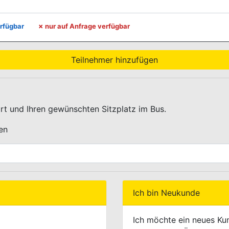
E.LEGENDE.TITLE
rfügbar
✗
nur auf Anfrage verfügbar
Teilnehmer hinzufügen
ort und Ihren gewünschten Sitzplatz im Bus.
en
SELECT.LABEL
Ich bin Neukunde
Ich möchte ein neues Ku