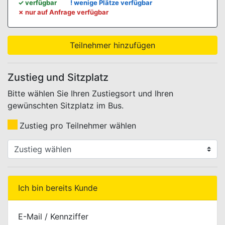
WEBBUCHUNG.VIEW.KONTINGENTE.LEGENDE.TITLE
✓
verfügbar
!
wenige Plätze verfügbar
✗
nur auf Anfrage verfügbar
Teilnehmer hinzufügen
Zustieg und Sitzplatz
Bitte wählen Sie Ihren Zustiegsort und Ihren
gewünschten Sitzplatz im Bus.
Zustieg pro Teilnehmer wählen
WEBBUCHUNG.VIEW.ZUSTIEG.SELECT.LABEL
Ich bin bereits Kunde
E-Mail / Kennziffer