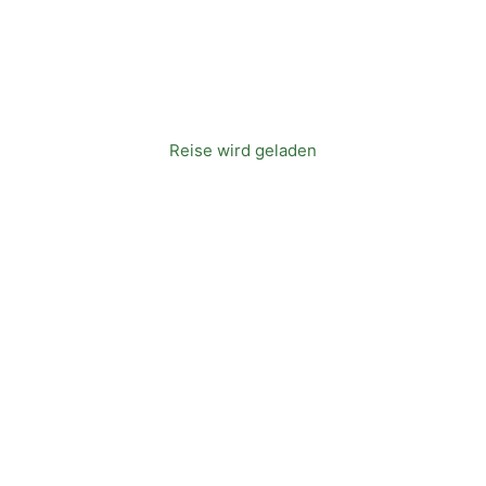
Straße*
Land
Reise wird geladen
Telefon*
E-Mail*