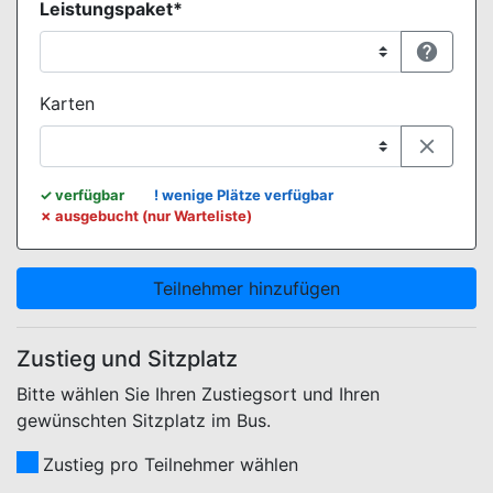
Leistungspaket*

Karten

WEBBUCHUNG.VIEW.KONTINGENTE.LEGENDE.TITLE
✓
verfügbar
!
wenige Plätze verfügbar
✗
ausgebucht (nur Warteliste)
Teilnehmer hinzufügen
Zustieg und Sitzplatz
Bitte wählen Sie Ihren Zustiegsort und Ihren
gewünschten Sitzplatz im Bus.
Zustieg pro Teilnehmer wählen