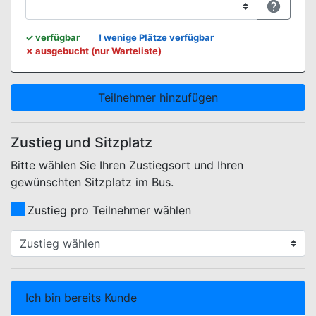

WEBBUCHUNG.VIEW.KONTINGENTE.LEGENDE.TITLE
✓
verfügbar
!
wenige Plätze verfügbar
✗
ausgebucht (nur Warteliste)
Teilnehmer hinzufügen
Zustieg und Sitzplatz
Bitte wählen Sie Ihren Zustiegsort und Ihren
gewünschten Sitzplatz im Bus.
Zustieg pro Teilnehmer wählen
WEBBUCHUNG.VIEW.ZUSTIEG.SELECT.LABEL
Ich bin bereits Kunde